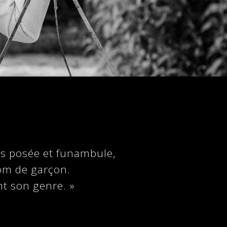
fois posée et funambule,
nom de garçon.
t son genre. »