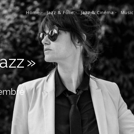
Home ⋅
Jazz & Folie ⋅
Jazz & Cinéma ⋅
Music
jazz »
vembre