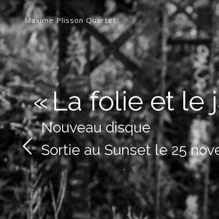
Maxime Plisson Quartet
« La folie et le 
Nouveau disque
Sortie au Sunset le 25 no