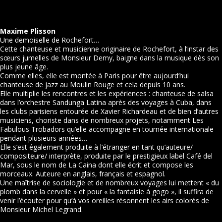
Maxime Plisson
Une demoiselle de Rochefort…
Cette chanteuse et musicienne originaire de Rochefort, à l’instar des
sœurs jumelles de Monsieur Demy, baigne dans la musique dès son
plus jeune âge.
Comme elles, elle est montée à Paris pour être aujourd’hui
chanteuse de jazz au Moulin Rouge et cela depuis 10 ans.
Elle multiplie les rencontres et les expériences : chanteuse de salsa
dans l’orchestre Sandunga Latina après des voyages à Cuba, dans
les clubs parisiens entourée de Xavier Richardeau et de bien d’autres
musiciens, choriste dans de nombreux projets, notamment Les
Fabulous Trobadors qu’elle accompagne en tournée internationale
pendant plusieurs années…
Elle s’est également produite à l’étranger en tant qu’auteure/
compositeure/ interprète, produite par le prestigieux label Café del
Mar, sous le nom de La Caina dont elle écrit et compose les
morceaux. Auteure en anglais, français et espagnol.
Une maîtrise de sociologie et de nombreux voyages lui mettent « du
plomb dans la cervelle » et pour « la fantaisie à gogo », il suffira de
venir l’écouter pour qu’à vos oreilles résonnent les airs colorés de
Monsieur Michel Legrand.