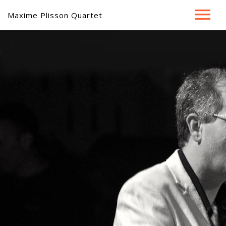
Maxime Plisson Quartet
Home ⋅
Jazz & Folie ⋅
Jazz & Cinéma ⋅
Music ⋅
Bio ⋅
Contact