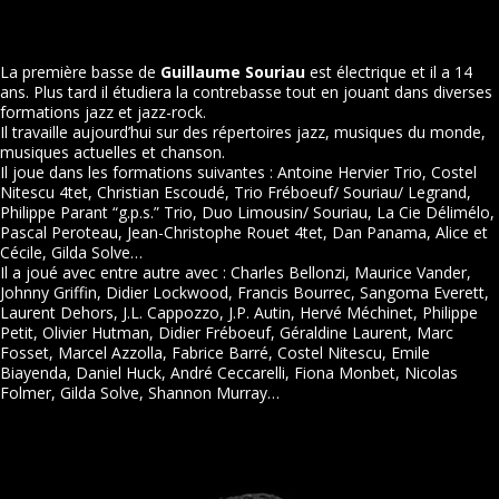
La première basse de
Guillaume Souriau
est électrique et il a 14
ans. Plus tard il étudiera la contrebasse tout en jouant dans diverses
formations jazz et jazz-rock.
Il travaille aujourd’hui sur des répertoires jazz, musiques du monde,
musiques actuelles et chanson.
Il joue dans les formations suivantes : Antoine Hervier Trio, Costel
Nitescu 4tet, Christian Escoudé, Trio Fréboeuf/ Souriau/ Legrand,
Philippe Parant “g.p.s.” Trio, Duo Limousin/ Souriau, La Cie Délimélo,
Pascal Peroteau, Jean-Christophe Rouet 4tet, Dan Panama, Alice et
Cécile, Gilda Solve…
Il a joué avec entre autre avec : Charles Bellonzi, Maurice Vander,
Johnny Griffin, Didier Lockwood, Francis Bourrec, Sangoma Everett,
Laurent Dehors, J.L. Cappozzo, J.P. Autin, Hervé Méchinet, Philippe
Petit, Olivier Hutman, Didier Fréboeuf, Géraldine Laurent, Marc
Fosset, Marcel Azzolla, Fabrice Barré, Costel Nitescu, Emile
Biayenda, Daniel Huck, André Ceccarelli, Fiona Monbet, Nicolas
Folmer, Gilda Solve, Shannon Murray…