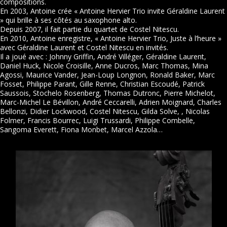
compositions.
En 2003, Antoine crée « Antoine Hervier Trio invite Géraldine Laurent
» qui brille à ses côtés au saxophone alto.
Depuis 2007, il fait partie du quartet de Costel Nitescu.
En 2010, Antoine enregistre, « Antoine Hervier Trio, Juste à l’heure »
avec Géraldine Laurent et Costel Nitescu en invités.
Il a joué avec : Johnny Griffin, André Villéger, Géraldine Laurent,
Daniel Huck, Nicole Croisille, Anne Ducros, Marc Thomas, Mina
Agossi, Maurice Vander, Jean-Loup Longnon, Ronald Baker, Marc
Fosset, Philippe Parant, Gille Renne, Christian Escoudé, Patrick
Saussois, Stochelo Rosenberg, Thomas Dutronc, Pierre Michelot,
Marc-Michel Le Bévillon, André Ceccarelli, Adrien Moignard, Charles
Bellonzi, Didier Lockwood, Costel Nitescu, Gilda Solve, , Nicolas
Folmer, Francis Bourrec, Luigi Trussardi, Philippe Combelle,
Sangoma Everett, Fiona Monbet, Marcel Azzola…